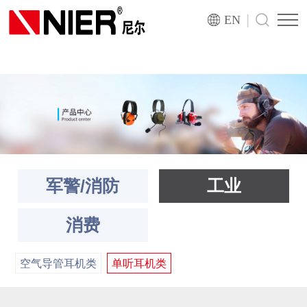
|
EN
军警/消防
工业
消费
空气导管耳机类
单听耳机类